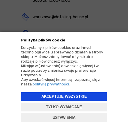
Sobota: 10:00-16:00
warszawa@detailing-house.pl
Magazyn Rekcin
Polityka plików cookie
Nomos Sp. z o.o. sp.k.
Korzystamy z plików cookies oraz innych
ul. Agrestowa 1
technologii w celu sprawnego działania strony
sklepu. Możesz zdecydować o tym, które
83-010 Rekcin
rodzaje plików chcesz wyłączyć.
Klikając w [ustawienia] dowiesz się więcej i w
razie potrzeby zmienisz swoje preferencje
urządzenia.
Aby uzyskać więcej informacji, zapoznaj się z
naszą
polityką prywatności
.
2026 © Copyrights by |
Detailing House
AKCEPTUJĘ WSZYSTKIE
Projekt i oprogramowanie sklepu:
ebexo
TYLKO WYMAGANE
USTAWIENIA