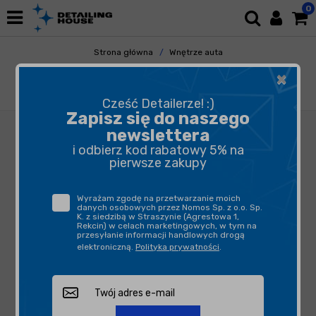
0
Strona główna
Wnętrze auta
Tapicerka Skórzana
Renowacja
×
Colourlock Blocker 250ml - blokowanie
tłustych śladów, śladów po długopisie, oponach.
Cześć Detailerze! :)
Zapisz się do naszego
newslettera
i odbierz kod rabatowy 5% na
pierwsze zakupy
Wyrażam zgodę na przetwarzanie moich
danych osobowych przez Nomos Sp. z o.o. Sp.
K. z siedzibą w Straszynie (Agrestowa 1,
Rekcin) w celach marketingowych, w tym na
przesyłanie informacji handlowych drogą
elektroniczną.
Polityka prywatności
.