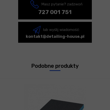
Masz pytanie? zadzwoń
727 001 751
lub wyślij wiadomość:
kontakt@detailing-house.pl
Podobne produkty