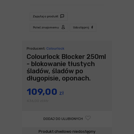
Zapytaj o produkt
Poleć znajomemu
Udostępnij
Producent:
Colourlock
Colourlock Blocker 250ml
- blokowanie tłustych
śladów, śladów po
długopisie, oponach.
109,00
zł
436,00
zł
litr
/
DODAJ DO ULUBIONYCH
Produkt chwilowo niedostępny