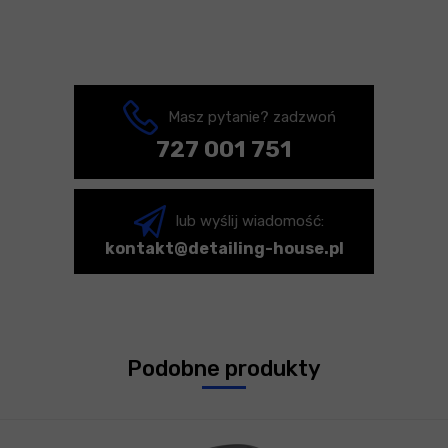
Masz pytanie? zadzwoń
727 001 751
lub wyślij wiadomość:
kontakt@detailing-house.pl
Podobne produkty