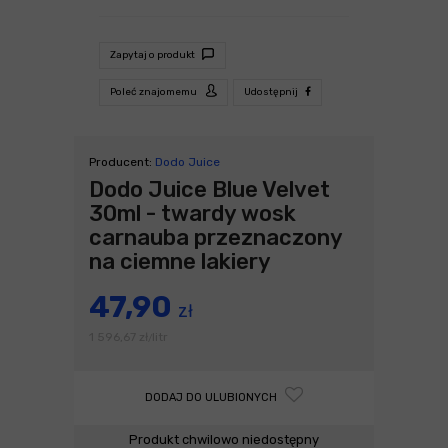
Zapytaj o produkt
Poleć znajomemu
Udostępnij
Producent:
Dodo Juice
Dodo Juice Blue Velvet
30ml - twardy wosk
carnauba przeznaczony
na ciemne lakiery
47,90
zł
1 596,67
zł
litr
/
DODAJ DO ULUBIONYCH
Produkt chwilowo niedostępny