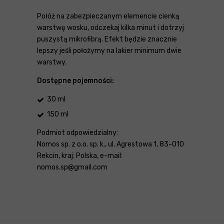
Połóż na zabezpieczanym elemencie cienką
warstwę wosku, odczekaj kilka minut i dotrzyj
puszystą mikrofibrą. Efekt będzie znacznie
lepszy jeśli położymy na lakier minimum dwie
warstwy.
Dostępne pojemności:
30 ml
150 ml
Podmiot odpowiedzialny:
Nomos sp. z o.o. sp. k., ul. Agrestowa 1, 83-010
Rekcin, kraj: Polska, e-mail:
nomos.sp@gmail.com