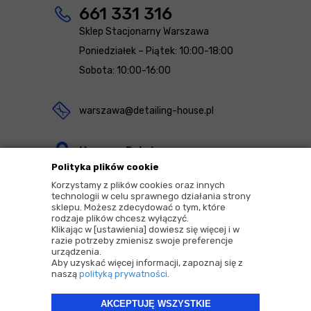
661 331 316
Sklep Stacjonarny Warszawa
Poniedziałek – Piątek: 10:00-18:00
Sobota: 10:00-16:00
warszawa@detailing-house.pl
Magazyn Rekcin
Polityka plików cookie
Nomos Sp. z o.o. sp.k.
Korzystamy z plików cookies oraz innych
ul. Agrestowa 1
technologii w celu sprawnego działania strony
sklepu. Możesz zdecydować o tym, które
83-010 Rekcin
rodzaje plików chcesz wyłączyć.
Klikając w [ustawienia] dowiesz się więcej i w
razie potrzeby zmienisz swoje preferencje
urządzenia.
Aby uzyskać więcej informacji, zapoznaj się z
naszą
polityką prywatności
.
2026 © Copyrights by |
Detailing House
AKCEPTUJĘ WSZYSTKIE