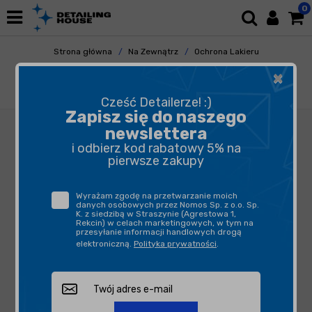
0
Strona główna
Na Zewnątrz
Ochrona Lakieru
Woski
×
Dodo Juice Blue Velvet 30ml - twardy wosk
carnauba przeznaczony na ciemne lakiery
Cześć Detailerze! :)
Zapisz się do naszego
newslettera
i odbierz kod rabatowy 5% na
pierwsze zakupy
Wyrażam zgodę na przetwarzanie moich
danych osobowych przez Nomos Sp. z o.o. Sp.
K. z siedzibą w Straszynie (Agrestowa 1,
Rekcin) w celach marketingowych, w tym na
przesyłanie informacji handlowych drogą
elektroniczną.
Polityka prywatności
.