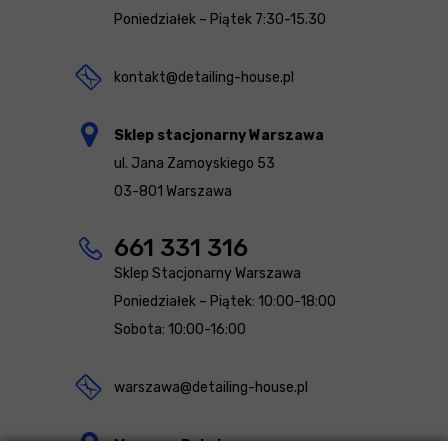
Poniedziałek – Piątek 7:30-15.30
kontakt@detailing-house.pl
Sklep stacjonarny Warszawa
ul. Jana Zamoyskiego 53
03-801 Warszawa
661 331 316
Sklep Stacjonarny Warszawa
Poniedziałek – Piątek: 10:00-18:00
Sobota: 10:00-16:00
warszawa@detailing-house.pl
Magazyn Rekcin