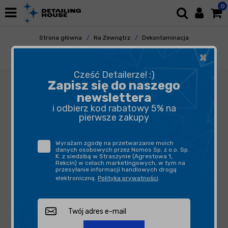
0
Strona główna
Na Zewnątrz
Dekontaminacja
Glinki i Lubrykanty
×
Dodo Juice Shear Genius - zestaw glinek
Cześć Detailerze! :)
Zapisz się do naszego
newslettera
i odbierz kod rabatowy 5% na
pierwsze zakupy
Wyrażam zgodę na przetwarzanie moich
danych osobowych przez Nomos Sp. z o.o. Sp.
K. z siedzibą w Straszynie (Agrestowa 1,
Rekcin) w celach marketingowych, w tym na
przesyłanie informacji handlowych drogą
elektroniczną.
Polityka prywatności
.