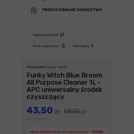
PROFESJONALNE DORADZTWO
Zapytaj o produkt
Poleć znajomemu
Udostępnij
Producent:
Funky Witch
Funky Witch Blue Broom
All Purpose Cleaner 1L -
APC uniwersalny środek
czyszczący
43,50
58,00
zł
zł
43,50
zł
litr
/
cena obniżona:
promocja cenowa -
Funky