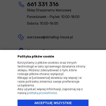
661 331 316
Sklep Stacjonarny Warszawa
Poniedziałek – Piątek: 10:00-18:00
Sobota: 10:00-16:00
warszawa@detailing-house.pl
Magazyn Rekcin
Polityka plików cookie
Nomos Sp. z o.o. sp.k.
Korzystamy z plików cookies oraz innych
ul. Agrestowa 1
technologii w celu sprawnego działania strony
sklepu. Możesz zdecydować o tym, które
83-010 Rekcin
rodzaje plików chcesz wyłączyć.
Klikając w [ustawienia] dowiesz się więcej i w
razie potrzeby zmienisz swoje preferencje
urządzenia.
Aby uzyskać więcej informacji, zapoznaj się z
naszą
polityką prywatności
.
2026 © Copyrights by |
Detailing House
AKCEPTUJĘ WSZYSTKIE