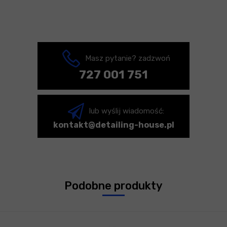
Masz pytanie? zadzwoń
727 001 751
lub wyślij wiadomość:
kontakt@detailing-house.pl
Podobne produkty