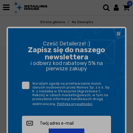
0
Strona główna
Na Zewnątrz
Mycie i Osuszanie
APC
×
Funky Witch Blue Broom All Purpose Cleaner
1L - APC uniwersalny środek czyszczący
Cześć Detailerze! :)
Zapisz się do naszego
newslettera
i odbierz kod rabatowy 5% na
pierwsze zakupy
Wyrażam zgodę na przetwarzanie moich
danych osobowych przez Nomos Sp. z o.o. Sp.
K. z siedzibą w Straszynie (Agrestowa 1,
Rekcin) w celach marketingowych, w tym na
przesyłanie informacji handlowych drogą
elektroniczną.
Polityka prywatności
.