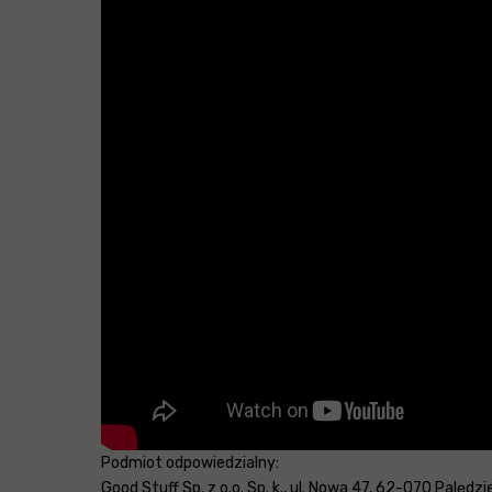
Podmiot odpowiedzialny:
Good Stuff Sp. z o.o. Sp. k., ul. Nowa 47, 62-070 Palędz