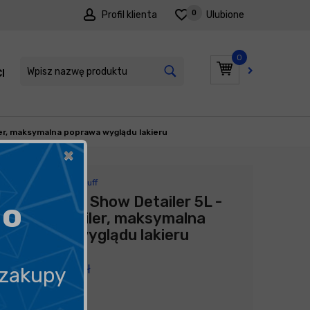
0
Profil klienta
Ulubione
0
I
PROMOCJE
ler, maksymalna poprawa wyglądu lakieru
×
Producent:
Good Stuff
Good Stuff Show Detailer 5L -
go
quick detailer, maksymalna
poprawa wyglądu lakieru
179,90
zł
 zakupy
35,98
zł
litr
/