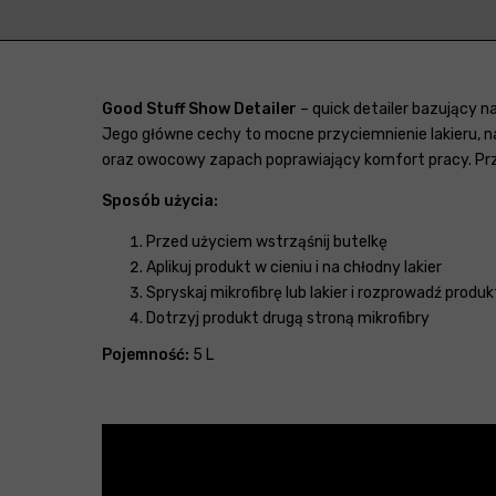
Good Stuff Show Detailer
– quick detailer bazujący 
Jego główne cechy to mocne przyciemnienie lakieru, nad
oraz owocowy zapach poprawiający komfort pracy. Przy
Sposób użycia:
Przed użyciem wstrząśnij butelkę
Aplikuj produkt w cieniu i na chłodny lakier
Spryskaj mikrofibrę lub lakier i rozprowadź produk
Dotrzyj produkt drugą stroną mikrofibry
Pojemność:
5 L