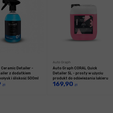
Auto Graph
 Ceramic Detailer -
Auto Graph CORAL Quick
tailer z dodatkiem
Detailer 5L - prosty w użyciu
ołysk i śliskość 500ml
produkt do odświeżania lakieru
9
169,90
zł
zł