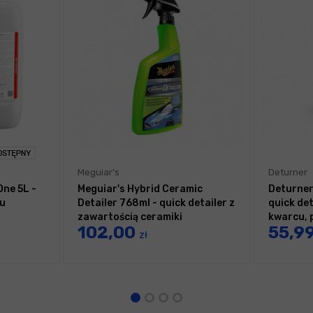
Meguiar's
Deturner
One 5L -
Meguiar's Hybrid Ceramic
Deturner
ru
Detailer 768ml - quick detailer z
quick de
zawartością ceramiki
kwarcu, p
102,00
55,9
zł