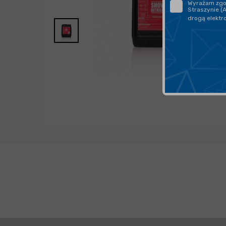
Wyrażam zgod
Straszynie (
drogą elektr