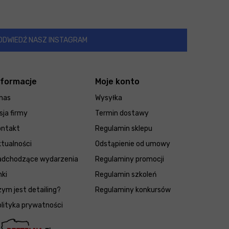
ODWIEDŹ NASZ INSTAGRAM
nformacje
Moje konto
nas
Wysyłka
sja firmy
Termin dostawy
ontakt
Regulamin sklepu
tualności
Odstąpienie od umowy
adchodzące wydarzenia
Regulaminy promocji
nki
Regulamin szkoleń
ym jest detailing?
Regulaminy konkursów
lityka prywatności