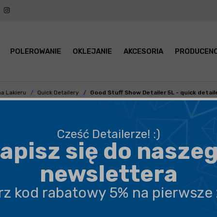
POLEROWANIE
OKLEJANIE
AKCESORIA
PRODUCENC
a Lakieru
Quick Detailery
Good Stuff Show Detailer 5L - quick detai
Good Stuff Show Detailer
– quick detailer bazujący na
Cześć Detailerze! :)
Carnaubie, czyli naturalnym wosku pochodzenia
apisz się do nasze
roślinnego. Mocno przyciemnienia lakier, nadaje śliskości
oraz głębi koloru.
newslettera
czytaj
dalej
erz kod rabatowy 5% na pierwsze
BEZPIECZNA WYSYŁKA