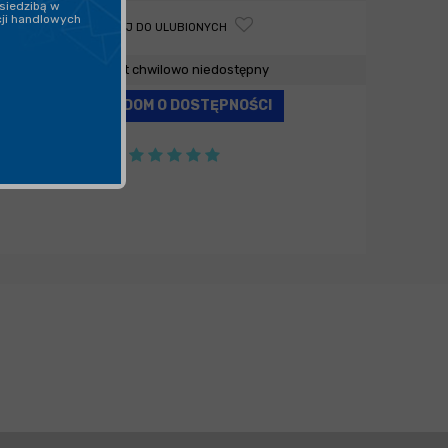
siedzibą w
cji handlowych
DODAJ DO ULUBIONYCH
Produkt chwilowo niedostępny
POWIADOM O DOSTĘPNOŚCI