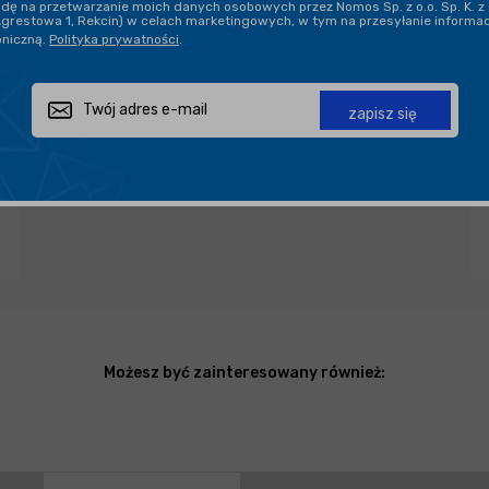
ę na przetwarzanie moich danych osobowych przez Nomos Sp. z o.o. Sp. K. z 
Agrestowa 1, Rekcin) w celach marketingowych, w tym na przesyłanie informa
oniczną.
Polityka prywatności
.
DARMOWA DOSTAWA OD 199,90 ZŁ
PROFESJONALNE DORADZTWO
zapisz się
Zapytaj o produkt
Poleć znajomemu
Udostępnij
Możesz być zainteresowany również: