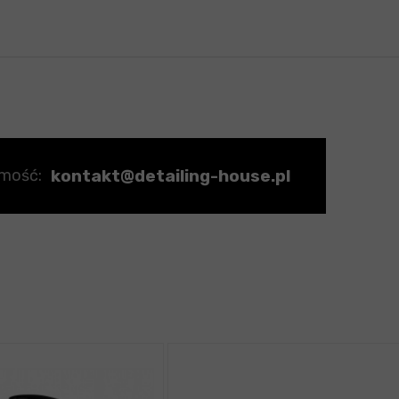
kontakt@detailing-house.pl
omość: