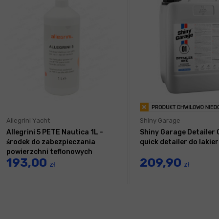
Allegrini Yacht
Shiny Garage
Allegrini 5 PETE Nautica 1L -
Shiny Garage Detailer 
środek do zabezpieczania
quick detailer do lakie
powierzchni teflonowych
193,00
209,90
nylonowych
zł
zł