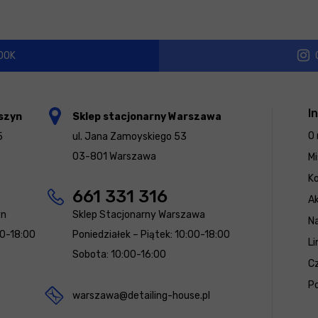
OOK
I
szyn
Sklep stacjonarny Warszawa
O 
5
ul. Jana Zamoyskiego 53
03-801 Warszawa
Mi
K
661 331 316
Ak
yn
Sklep Stacjonarny Warszawa
N
00-18:00
Poniedziałek – Piątek: 10:00-18:00
Li
Sobota: 10:00-16:00
Cz
Po
warszawa@detailing-house.pl