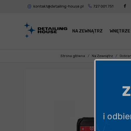
kontakt@detailing-house.pl
727 001 751
NA ZEWNĄTRZ
WNĘTRZE
Strona główna
Na Zewnątrz
Ochron
Z
i odbi