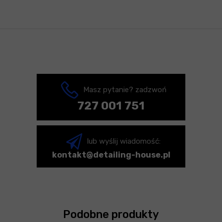
Masz pytanie? zadzwoń
727 001 751
lub wyślij wiadomość:
kontakt@detailing-house.pl
Podobne produkty