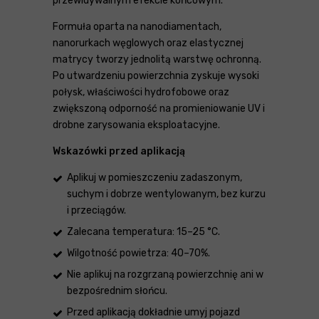
przewidywalnym efekcie końcowym.
Formuła oparta na nanodiamentach,
nanorurkach węglowych oraz elastycznej
matrycy tworzy jednolitą warstwę ochronną.
Po utwardzeniu powierzchnia zyskuje wysoki
połysk, właściwości hydrofobowe oraz
zwiększoną odporność na promieniowanie UV i
drobne zarysowania eksploatacyjne.
Wskazówki przed aplikacją
Aplikuj w pomieszczeniu zadaszonym,
suchym i dobrze wentylowanym, bez kurzu
i przeciągów.
Zalecana temperatura: 15–25 °C.
Wilgotność powietrza: 40–70%.
Nie aplikuj na rozgrzaną powierzchnię ani w
bezpośrednim słońcu.
Przed aplikacją dokładnie umyj pojazd