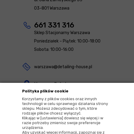
03-801 Warszawa
661 331 316
Sklep Stacjonarny Warszawa
Poniedziałek – Piątek: 10:00-18:00
Sobota: 10:00-16:00
warszawa@detailing-house.pl
Magazyn Rekcin
Polityka plików cookie
Nomos Sp. z o.o. sp.k.
Korzystamy z plików cookies oraz innych
ul. Agrestowa 1
technologii w celu sprawnego działania strony
sklepu. Możesz zdecydować o tym, które
83-010 Rekcin
rodzaje plików chcesz wyłączyć.
Klikając w [ustawienia] dowiesz się więcej i w
razie potrzeby zmienisz swoje preferencje
urządzenia.
Aby uzyskać więcej informacji, zapoznaj się z