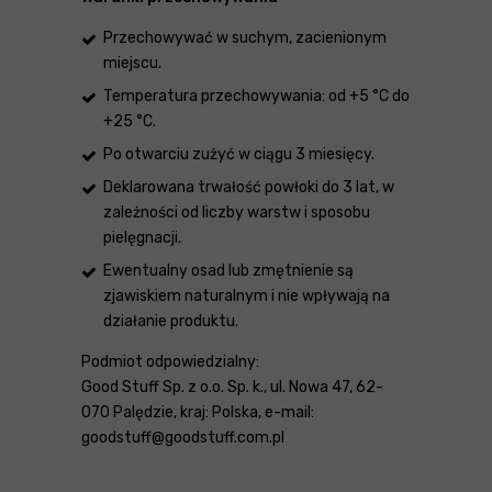
Przechowywać w suchym, zacienionym
miejscu.
Temperatura przechowywania: od +5 °C do
+25 °C.
Po otwarciu zużyć w ciągu 3 miesięcy.
Deklarowana trwałość powłoki do 3 lat, w
zależności od liczby warstw i sposobu
pielęgnacji.
Ewentualny osad lub zmętnienie są
zjawiskiem naturalnym i nie wpływają na
działanie produktu.
Podmiot odpowiedzialny:
Good Stuff Sp. z o.o. Sp. k., ul. Nowa 47, 62-
070 Palędzie, kraj: Polska, e-mail:
goodstuff@goodstuff.com.pl