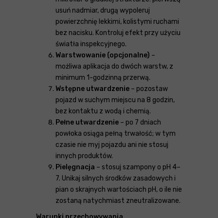
usuń nadmiar, drugą wypoleruj
powierzchnię lekkimi, kolistymi ruchami
bez nacisku. Kontroluj efekt przy użyciu
światła inspekcyjnego.
Warstwowanie (opcjonalne)
–
możliwa aplikacja do dwóch warstw, z
minimum 1-godzinną przerwą.
Wstępne utwardzenie
– pozostaw
pojazd w suchym miejscu na 8 godzin,
bez kontaktu z wodą i chemią.
Pełne utwardzenie
– po 7 dniach
powłoka osiąga pełną trwałość; w tym
czasie nie myj pojazdu ani nie stosuj
innych produktów.
Pielęgnacja
– stosuj szampony o pH 4–
7. Unikaj silnych środków zasadowych i
pian o skrajnych wartościach pH, o ile nie
zostaną natychmiast zneutralizowane.
Warunki przechowywania