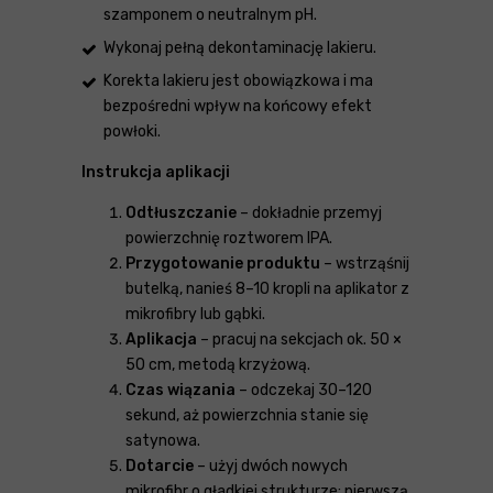
szamponem o neutralnym pH.
Wykonaj pełną dekontaminację lakieru.
Korekta lakieru jest obowiązkowa i ma
bezpośredni wpływ na końcowy efekt
powłoki.
Instrukcja aplikacji
Odtłuszczanie
– dokładnie przemyj
powierzchnię roztworem IPA.
Przygotowanie produktu
– wstrząśnij
butelką, nanieś 8–10 kropli na aplikator z
mikrofibry lub gąbki.
Aplikacja
– pracuj na sekcjach ok. 50 ×
50 cm, metodą krzyżową.
Czas wiązania
– odczekaj 30–120
sekund, aż powierzchnia stanie się
satynowa.
Dotarcie
– użyj dwóch nowych
mikrofibr o gładkiej strukturze: pierwszą