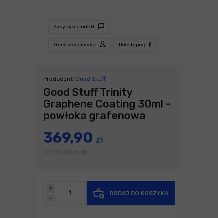
Zapytaj o produkt
Poleć znajomemu
Udostępnij
Producent:
Good Stuff
Good Stuff Trinity
Graphene Coating 30ml -
powłoka grafenowa
369,90
zł
12 330,00
zł
litr
/
+
DODAJ DO KOSZYKA
-