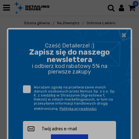
0
Strona główna
Na Zewnątrz
Ochrona Lakieru
Powłoki Ceramiczne
×
Good Stuff Trinity Graphene Coating 30ml -
powłoka grafenowa
Cześć Detailerze! :)
Zapisz się do naszego
newslettera
i odbierz kod rabatowy 5% na
pierwsze zakupy
Wyrażam zgodę na przetwarzanie moich
danych osobowych przez Nomos Sp. z o.o. Sp.
K. z siedzibą w Straszynie (Agrestowa 1,
Rekcin) w celach marketingowych, w tym na
przesyłanie informacji handlowych drogą
elektroniczną.
Polityka prywatności
.