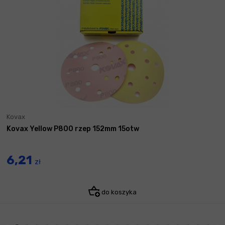
Kovax
Kovax Yellow P800 rzep 152mm 15otw
6,21
zł
do koszyka