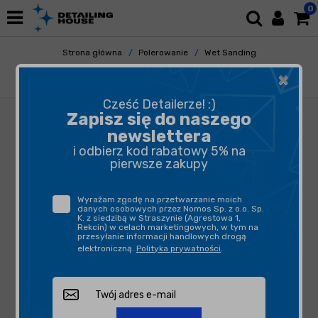
0
Strona główna
Polerowanie
Wet Sanding
Papiery
×
Kovax Super Assilex Sky K600 152mm 15otw
Cześć Detailerze! :)
Zapisz się do naszego
newslettera
i odbierz kod rabatowy 5% na
pierwsze zakupy
Wyrażam zgodę na przetwarzanie moich
danych osobowych przez Nomos Sp. z o.o. Sp.
K. z siedzibą w Straszynie (Agrestowa 1,
Rekcin) w celach marketingowych, w tym na
przesyłanie informacji handlowych drogą
elektroniczną.
Polityka prywatności
.