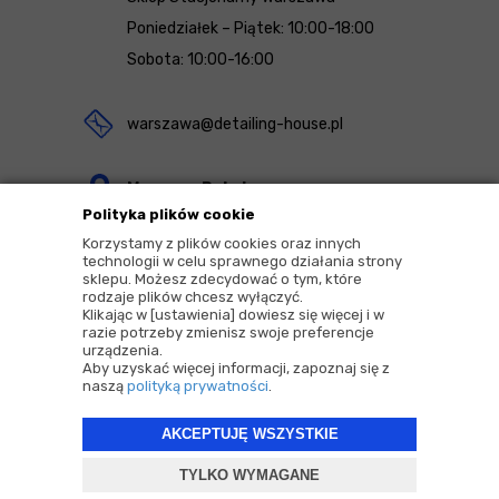
Poniedziałek – Piątek: 10:00-18:00
Sobota: 10:00-16:00
warszawa@detailing-house.pl
Magazyn Rekcin
Polityka plików cookie
Nomos Sp. z o.o. sp.k.
Korzystamy z plików cookies oraz innych
ul. Agrestowa 1
technologii w celu sprawnego działania strony
sklepu. Możesz zdecydować o tym, które
83-010 Rekcin
rodzaje plików chcesz wyłączyć.
Klikając w [ustawienia] dowiesz się więcej i w
razie potrzeby zmienisz swoje preferencje
urządzenia.
Aby uzyskać więcej informacji, zapoznaj się z
naszą
polityką prywatności
.
2026 © Copyrights by |
Detailing House
AKCEPTUJĘ WSZYSTKIE
Projekt i oprogramowanie sklepu:
ebexo
TYLKO WYMAGANE