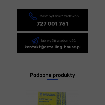
Masz pytanie? zadzwoń
727 001 751
lub wyślij wiadomość:
kontakt@detailing-house.pl
Podobne produkty