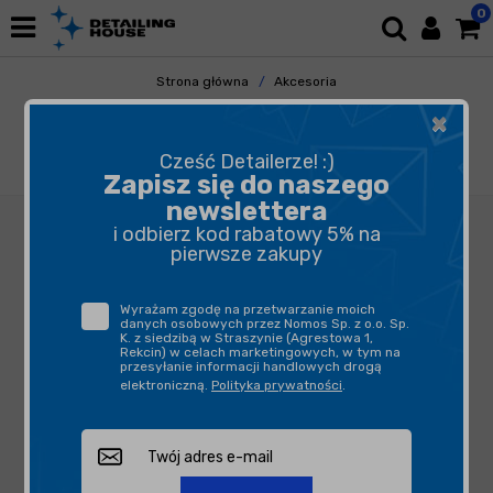
0
Strona główna
Akcesoria
Pozostałe Akcesoria
×
Butelki, opryskiwacze, triggery
KWAZAR Mercury 360 Pro Niebieski 1L -
Cześć Detailerze! :)
opryskiwacz
Zapisz się do naszego
newslettera
i odbierz kod rabatowy 5% na
pierwsze zakupy
Wyrażam zgodę na przetwarzanie moich
danych osobowych przez Nomos Sp. z o.o. Sp.
K. z siedzibą w Straszynie (Agrestowa 1,
Rekcin) w celach marketingowych, w tym na
przesyłanie informacji handlowych drogą
elektroniczną.
Polityka prywatności
.