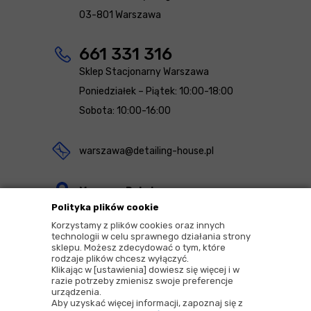
03-801 Warszawa
661 331 316
Sklep Stacjonarny Warszawa
Poniedziałek – Piątek: 10:00-18:00
Sobota: 10:00-16:00
warszawa@detailing-house.pl
Magazyn Rekcin
Polityka plików cookie
Nomos Sp. z o.o. sp.k.
Korzystamy z plików cookies oraz innych
ul. Agrestowa 1
technologii w celu sprawnego działania strony
sklepu. Możesz zdecydować o tym, które
83-010 Rekcin
rodzaje plików chcesz wyłączyć.
Klikając w [ustawienia] dowiesz się więcej i w
razie potrzeby zmienisz swoje preferencje
urządzenia.
Aby uzyskać więcej informacji, zapoznaj się z