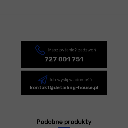
Masz pytanie? zadzwoń
727 001 751
lub wyślij wiadomość:
kontakt@detailing-house.pl
Podobne produkty