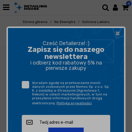
0
Strona główna
Na Zewnątrz
Ochrona Lakieru
Woski
×
ODK Lumen 50ml - przyciemniający wosk do
lakieru
Cześć Detailerze! :)
Zapisz się do naszego
newslettera
i odbierz kod rabatowy 5% na
pierwsze zakupy
Wyrażam zgodę na przetwarzanie moich
danych osobowych przez Nomos Sp. z o.o. Sp.
K. z siedzibą w Straszynie (Agrestowa 1,
Rekcin) w celach marketingowych, w tym na
przesyłanie informacji handlowych drogą
elektroniczną.
Polityka prywatności
.