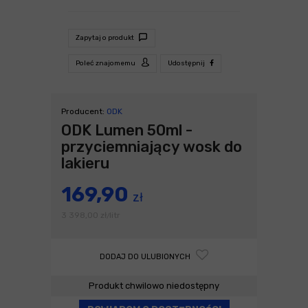
Zapytaj o produkt
Poleć znajomemu
Udostępnij
Producent:
ODK
ODK Lumen 50ml -
przyciemniający wosk do
lakieru
169,90
zł
3 398,00
zł
litr
/
DODAJ DO ULUBIONYCH
Produkt chwilowo niedostępny