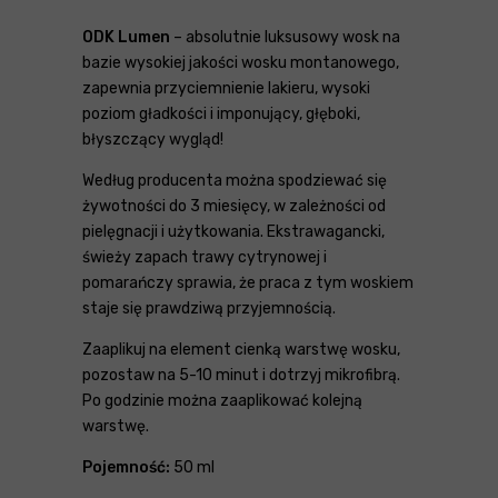
ODK Lumen
– absolutnie luksusowy wosk na
bazie wysokiej jakości wosku montanowego,
zapewnia przyciemnienie lakieru, wysoki
poziom gładkości i imponujący, głęboki,
błyszczący wygląd!
Według producenta można spodziewać się
żywotności do 3 miesięcy, w zależności od
pielęgnacji i użytkowania. Ekstrawagancki,
świeży zapach trawy cytrynowej i
pomarańczy sprawia, że ​​praca z tym woskiem
staje się prawdziwą przyjemnością.
Zaaplikuj na element cienką warstwę wosku,
pozostaw na 5-10 minut i dotrzyj mikrofibrą.
Po godzinie można zaaplikować kolejną
warstwę.
Pojemność:
50 ml