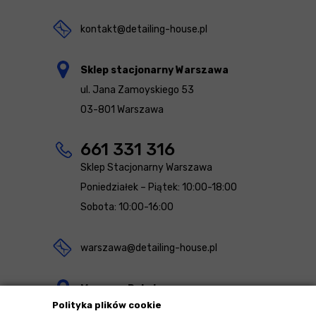
kontakt@detailing-house.pl
Sklep stacjonarny Warszawa
ul. Jana Zamoyskiego 53
03-801 Warszawa
661 331 316
Sklep Stacjonarny Warszawa
Poniedziałek – Piątek: 10:00-18:00
Sobota: 10:00-16:00
warszawa@detailing-house.pl
Magazyn Rekcin
Polityka plików cookie
Nomos Sp. z o.o. sp.k.