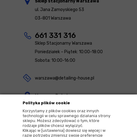
Sklep stacjonarny Warszawa
ul. Jana Zamoyskiego 53
03-801 Warszawa
661 331 316
Sklep Stacjonarny Warszawa
Poniedziałek – Piątek: 10:00-18:00
Sobota: 10:00-16:00
warszawa@detailing-house.pl
Magazyn Rekcin
Polityka plików cookie
Nomos Sp. z o.o. sp.k.
Korzystamy z plików cookies oraz innych
ul. Agrestowa 1
technologii w celu sprawnego działania strony
sklepu. Możesz zdecydować o tym, które
83-010 Rekcin
rodzaje plików chcesz wyłączyć.
Klikając w [ustawienia] dowiesz się więcej i w
razie potrzeby zmienisz swoje preferencje