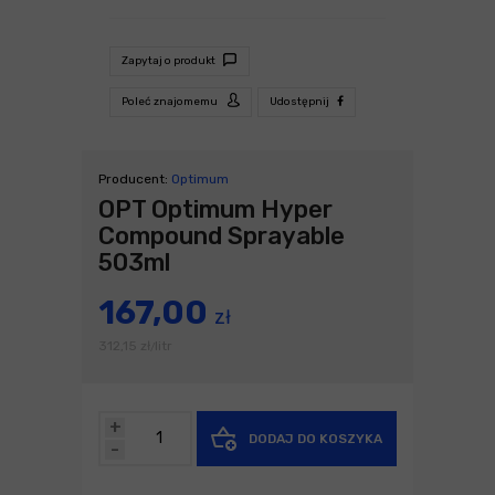
Zapytaj o produkt
Poleć znajomemu
Udostępnij
Producent:
Optimum
OPT Optimum Hyper
Compound Sprayable
503ml
167,00
zł
312,15
zł
litr
/
+
DODAJ DO KOSZYKA
-