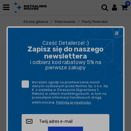
0
Strona główna
Polerowanie
Pasty Polerskie
Pasty Cuttingowe
×
OPT Optimum Hyper Compound Sprayable
503ml
Cześć Detailerze! :)
Zapisz się do naszego
newslettera
i odbierz kod rabatowy 5% na
pierwsze zakupy
Wyrażam zgodę na przetwarzanie moich
danych osobowych przez Nomos Sp. z o.o. Sp.
K. z siedzibą w Straszynie (Agrestowa 1,
Rekcin) w celach marketingowych, w tym na
przesyłanie informacji handlowych drogą
elektroniczną.
Polityka prywatności
.