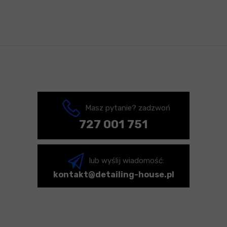
Masz pytanie? zadzwoń
727 001 751
lub wyślij wiadomość:
kontakt@detailing-house.pl