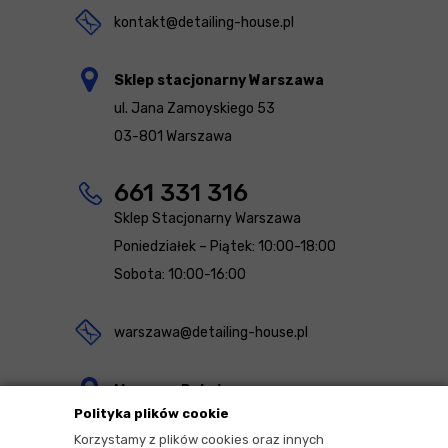
kontakt@detailing-house.pl
Sklep stacjonarny Warszawa
ul. Jana Zamoyskiego 53
03-801 Warszawa
661 331 316
Sklep Stacjonarny Warszawa
Poniedziałek – Piątek: 10:00-18:00
Sobota: 10:00-16:00
warszawa@detailing-house.pl
Magazyn Rekcin
Polityka plików cookie
Nomos Sp. z o.o. sp.k.
Korzystamy z plików cookies oraz innych
ul. Agrestowa 1