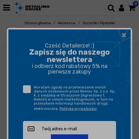
0
Strona główna
Akcesoria
Szczotki i Pędzelki
Do Elementów Zewnętrznych
×
Soft99 Brush Exterior Red 16mm
Cześć Detailerze! :)
Zapisz się do naszego
newslettera
i odbierz kod rabatowy 5% na
pierwsze zakupy
Wyrażam zgodę na przetwarzanie moich
danych osobowych przez Nomos Sp. z o.o. Sp.
K. z siedzibą w Straszynie (Agrestowa 1,
Rekcin) w celach marketingowych, w tym na
przesyłanie informacji handlowych drogą
elektroniczną.
Polityka prywatności
.