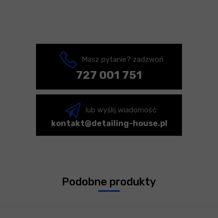
Masz pytanie? zadzwoń
727 001 751
lub wyślij wiadomość:
kontakt@detailing-house.pl
Podobne produkty