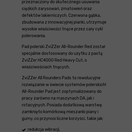
przeznaczony do skutecznego usuwania
ciężkich zarysowań, zmatowień oraz
defektów lakierniczych. Czerwona gąbka,
zbudowana z innowacyjnej pianki, utrzymuje
wysokie właściwości tnące przez cały cykl
polerowania.
Pad polerski ZviZZer All-Rounder Red został
specjalnie dostosowany do użytku z pastą
ZviZZer HC4000 Red Heavy Cut, o
właściwościach tnących.
ZviZZer All Rounders Pads to rewolucyjne
rozwiązanie w świecie systemów polerskich!
All-Rounder Pad jest zoptymalizowany do
pracy zarówno na maszynach DA, jak i
rotacyjnych. Posiada dodatkową warstwę
zamknięto komórkową mieszanki piany i
gumy, co przynosi liczne korzyści, takie jak:
redukcja wibracji,