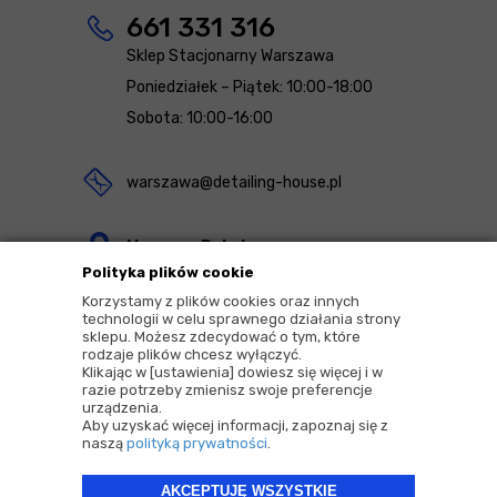
661 331 316
Sklep Stacjonarny Warszawa
Poniedziałek – Piątek: 10:00-18:00
Sobota: 10:00-16:00
warszawa@detailing-house.pl
Magazyn Rekcin
Polityka plików cookie
Nomos Sp. z o.o. sp.k.
Korzystamy z plików cookies oraz innych
ul. Agrestowa 1
technologii w celu sprawnego działania strony
sklepu. Możesz zdecydować o tym, które
83-010 Rekcin
rodzaje plików chcesz wyłączyć.
Klikając w [ustawienia] dowiesz się więcej i w
razie potrzeby zmienisz swoje preferencje
urządzenia.
Aby uzyskać więcej informacji, zapoznaj się z
naszą
polityką prywatności
.
2026 © Copyrights by |
Detailing House
AKCEPTUJĘ WSZYSTKIE