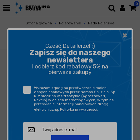
0
Strona główna
Polerowanie
Pady Polerskie
Gąbki Polerskie
×
ZviZZer All-Rounder Pad Red 160/20/150 -
mocno tnący pad polerski
Cześć Detailerze! :)
Zapisz się do naszego
newslettera
i odbierz kod rabatowy 5% na
pierwsze zakupy
Wyrażam zgodę na przetwarzanie moich
danych osobowych przez Nomos Sp. z o.o. Sp.
K. z siedzibą w Straszynie (Agrestowa 1,
Rekcin) w celach marketingowych, w tym na
przesyłanie informacji handlowych drogą
elektroniczną.
Polityka prywatności
.