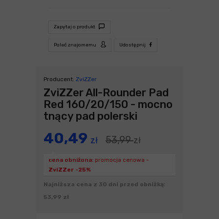
Zapytaj o produkt
Poleć znajomemu
Udostępnij
Producent:
ZviZZer
ZviZZer All-Rounder Pad
Red 160/20/150 - mocno
tnący pad polerski
40,49
53,99
zł
zł
cena obniżona:
promocja cenowa -
ZviZZer -25%
Najniższa cena z 30 dni przed obniżką:
53,99 zł