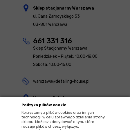
Sklep stacjonarny Warszawa
ul. Jana Zamoyskiego 53
03-801 Warszawa
661 331 316
Sklep Stacjonarny Warszawa
Poniedziałek – Piątek: 10:00-18:00
Sobota: 10:00-16:00
warszawa@detailing-house.pl
Magazyn Rekcin
Polityka plików cookie
Nomos Sp. z o.o. sp.k.
Korzystamy z plików cookies oraz innych
ul. Agrestowa 1
technologii w celu sprawnego działania strony
sklepu. Możesz zdecydować o tym, które
83-010 Rekcin
rodzaje plików chcesz wyłączyć.