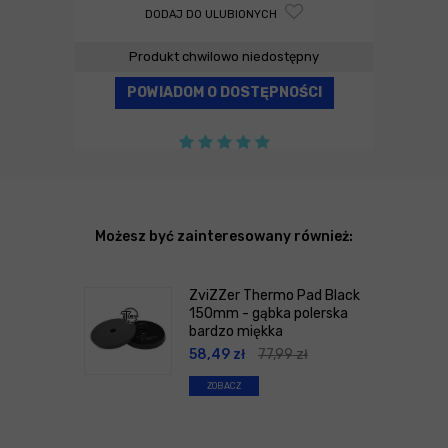
DODAJ DO ULUBIONYCH
Produkt chwilowo niedostępny
POWIADOM O DOSTĘPNOŚCI
Możesz być zainteresowany również:
ZviZZer Thermo Pad Black
150mm - gąbka polerska
bardzo miękka
58,49
zł
77,99
zł
ZOBACZ