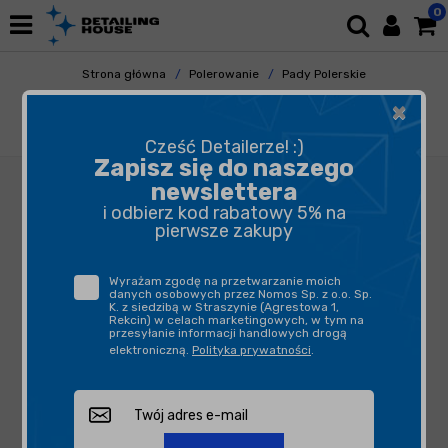
0
Strona główna
Polerowanie
Pady Polerskie
Gąbki Polerskie
×
ZviZZer Thermo Pad Black 80mm - gąbka
polerska bardzo miękka
Cześć Detailerze! :)
Zapisz się do naszego
newslettera
i odbierz kod rabatowy 5% na
pierwsze zakupy
Wyrażam zgodę na przetwarzanie moich
danych osobowych przez Nomos Sp. z o.o. Sp.
K. z siedzibą w Straszynie (Agrestowa 1,
Rekcin) w celach marketingowych, w tym na
przesyłanie informacji handlowych drogą
elektroniczną.
Polityka prywatności
.