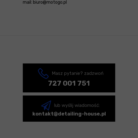
mail: biuro@motogo.pl
Masz pytanie? zadzwoń
727 001 751
lub wyślij wiadomość:
kontakt@detailing-house.pl