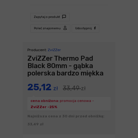
Zapytaj o produkt
Poleć znajomemu
Udostępnij
Producent:
ZviZZer
ZviZZer Thermo Pad
Black 80mm - gąbka
polerska bardzo miękka
25,12
33,49
zł
zł
cena obniżona:
promocja cenowa -
ZviZZer -25%
Najniższa cena z 30 dni przed obniżką:
33,49 zł