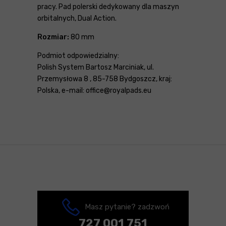
pracy. Pad polerski dedykowany dla maszyn
orbitalnych, Dual Action.
Rozmiar:
80 mm
Podmiot odpowiedzialny:
Polish System Bartosz Marciniak, ul.
Przemysłowa 8 , 85-758 Bydgoszcz, kraj:
Polska, e-mail: office@royalpads.eu
Masz pytanie? zadzwoń
727 001 751