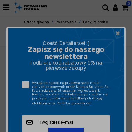
0
Strona główna
Polerowanie
Pady Polerskie
Futra Polerskie
×
Royal Pads AIR Natural Wool Cut 80mm - pad
polerski z naturalnym futrem
Cześć Detailerze! :)
Zapisz się do naszego
newslettera
i odbierz kod rabatowy 5% na
pierwsze zakupy
Wyrażam zgodę na przetwarzanie moich
danych osobowych przez Nomos Sp. z o.o. Sp.
K. z siedzibą w Straszynie (Agrestowa 1,
Rekcin) w celach marketingowych, w tym na
przesyłanie informacji handlowych drogą
elektroniczną.
Polityka prywatności
.