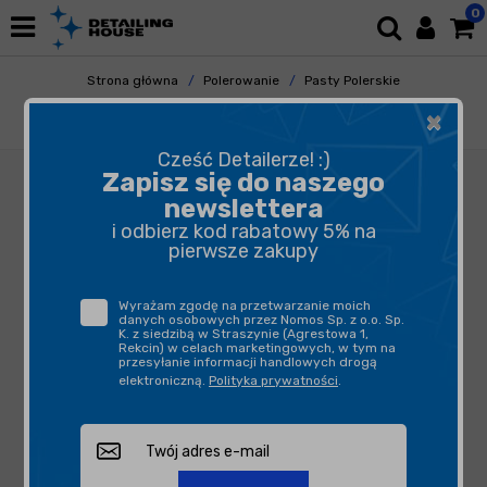
0
Strona główna
Polerowanie
Pasty Polerskie
Pasty Polishowe
×
Menzerna 2500 Medium Cut Polish 1L
Cześć Detailerze! :)
Zapisz się do naszego
newslettera
i odbierz kod rabatowy 5% na
pierwsze zakupy
Wyrażam zgodę na przetwarzanie moich
danych osobowych przez Nomos Sp. z o.o. Sp.
K. z siedzibą w Straszynie (Agrestowa 1,
Rekcin) w celach marketingowych, w tym na
przesyłanie informacji handlowych drogą
elektroniczną.
Polityka prywatności
.