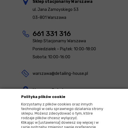
Sklep stacjonarny Warszawa
ul. Jana Zamoyskiego 53
03-801 Warszawa
661 331 316
Sklep Stacjonarny Warszawa
Poniedziałek – Piątek: 10:00-18:00
Sobota: 10:00-16:00
warszawa@detailing-house.pl
Magazyn Rekcin
Polityka plików cookie
Nomos Sp. z o.o. sp.k.
Korzystamy z plików cookies oraz innych
ul. Agrestowa 1
technologii w celu sprawnego działania strony
sklepu. Możesz zdecydować o tym, które
83-010 Rekcin
rodzaje plików chcesz wyłączyć.
Klikając w [ustawienia] dowiesz się więcej i w
razie potrzeby zmienisz swoje preferencje