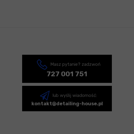
Masz pytanie? zadzwoń
727 001 751
lub wyślij wiadomość:
kontakt@detailing-house.pl