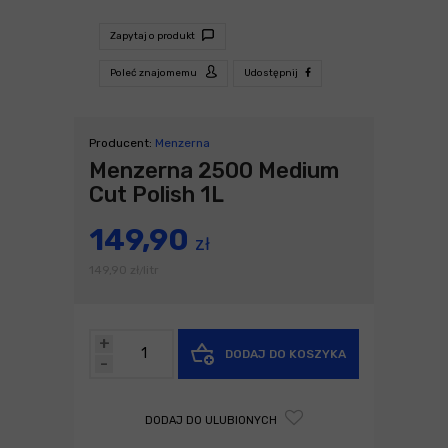
Zapytaj o produkt
Poleć znajomemu
Udostępnij
Producent:
Menzerna
Menzerna 2500 Medium
Cut Polish 1L
149,90
zł
149,90
zł
litr
/
+
DODAJ DO KOSZYKA
-
DODAJ DO ULUBIONYCH