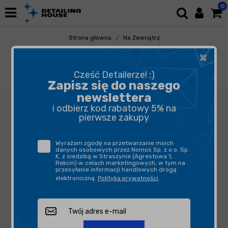
0
Strona główna
Na Zewnątrz
Przygotowanie Lakieru
Cleanery | Pre-Wax
×
Funky Witch Lemon Peealing Pre Wax Cleaner
500ml - produkt do przygotowania powierzchni
Cześć Detailerze! :)
pod wosk
Zapisz się do naszego
newslettera
i odbierz kod rabatowy 5% na
pierwsze zakupy
Wyrażam zgodę na przetwarzanie moich
danych osobowych przez Nomos Sp. z o.o. Sp.
K. z siedzibą w Straszynie (Agrestowa 1,
Rekcin) w celach marketingowych, w tym na
przesyłanie informacji handlowych drogą
elektroniczną.
Polityka prywatności
.