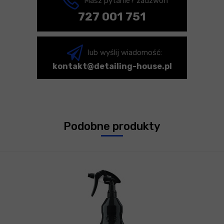
Masz pytanie? zadzwoń
727 001 751
lub wyślij wiadomość:
kontakt@detailing-house.pl
Podobne produkty