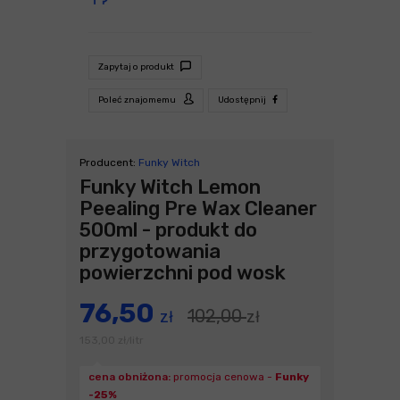
Zapytaj o produkt
Poleć znajomemu
Udostępnij
Producent:
Funky Witch
Funky Witch Lemon
Peealing Pre Wax Cleaner
500ml - produkt do
przygotowania
powierzchni pod wosk
76,50
102,00
zł
zł
153,00
zł
litr
/
cena obniżona:
promocja cenowa -
Funky
-25%